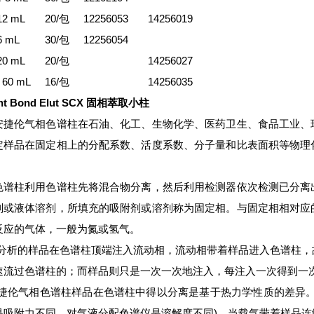
12 mL 20/包 12256053 14256019
，6 mL 30/包 12256054
g，20 mL 20/包 14256027
g，60 mL 16/包 14256035
ent Bond Elut SCX 固相萃取小柱
伦气相色谱柱在石油、化工、生物化学、医药卫生、食品工业、环
定样品在固定相上的分配系数、活度系数、分子量和比表面积等物理
。
柱利用色谱柱先将混合物分离，然后利用检测器依次检测已分离出
剂或液体溶剂，所填充的吸附剂或溶剂称为固定相。与固定相相对应
反应的气体，一般为氮或氢气。
析的样品在色谱柱顶端注入流动相，流动相带着样品进入色谱柱，
速流过色谱柱的；而样品则只是一次一次地注入，每注入一次得到一
伦气相色谱柱样品在色谱柱中得以分离是基于热力学性质的差异。
是吸附力不同，对气液分配色谱仪是溶解度不同)。当载气带着样品