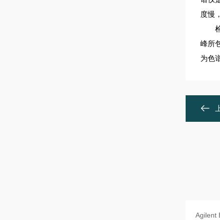
度慢
检测
峰所
为色