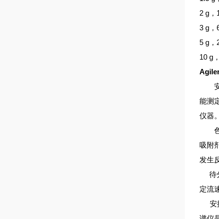
2 g，
3 g
5 
10 
Agil
安捷
能测
仪器
色谱
吸附
发生
待分
定流
安捷
谱仪