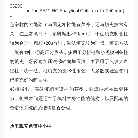
05296
IonPac AS11-HC Analytical Column (4 x 250 mm)
0
色谱柱的性能除了与固定相性能有关外，还与填充技术有
关。在正常条件下，填料粒度>20μm时，干法填充制备柱
较为合适；颗粒<20μm时，湿法填充较为理想。填充方法
一般有4种：①高压匀浆法，多用于分析柱和小规模制备柱
的填充；②径向加压法③轴向加压法，主要用于装填大直
径柱；④干法。柱填充的技术性很强，大多数实验室使用
已填充好的商品柱。
必须指出，高效液相色谱柱的获得，装填技术是重要环
节，但根本问题还在于填料本身性能的优劣，以及配套的
色谱仪系统的的结构是否合理。
热电戴安色谱柱小柱