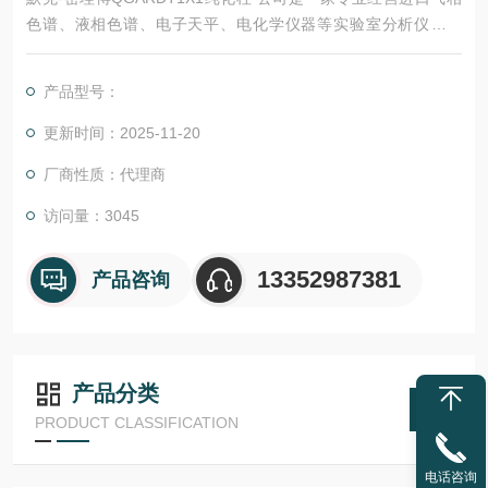
色谱、液相色谱、电子天平、电化学仪器等实验室分析仪器设
备、通用仪器设备及色谱柱、试剂、标准品等的高科技公司。公
司创立伊始，即坚持立足分析领域行业，致力于将国内外*的分析
产品型号：
仪器介绍给广大国内用户，目前公司用户已经遍布科研机构、大
专院校、医院、化工、食品、医药、农业、工矿、电力、冶金等
更新时间：2025-11-20
行业和单位。
厂商性质：代理商
访问量：3045
13352987381
产品咨询
产品分类
PRODUCT CLASSIFICATION
电话咨询