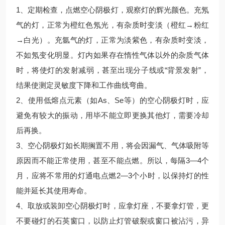
1、定期检查，点燃空心阴极灯，观察灯的辉光颜色。充氖
气的灯，正常为橙红色氖光，有杂质时变淡（橙红→粉红
→白光）。充氩气的灯，正常为淡紫色，有杂质时变淡，
不如氖变化明显。灯内如果存在惰性气体以外的杂质气体
时，将使灯的发射减弱，甚至出现分子线或“背景发射”，
结果使测定灵敏度下降和工作曲线弯曲。
2、使用低熔点元素（如As、Se等）的空心阴极灯时，应
避免有较大的振动，用毕不能立即更换其他灯，需要冷却
后再换。
3、空心阴极灯如长期搁置不用，将会因漏气、气体吸附等
原因而不能正常使用，甚至不能点燃。所以，每隔3—4个
月，应将不常用的灯通电点燃2—3个小时，以保持灯的性
能并延长其使用寿命。
4、取放或装卸空心阴极灯时，应拿灯座，不要拿灯管，更
不要碰灯的石英窗口，以防止灯管破裂或窗口被沾污，异