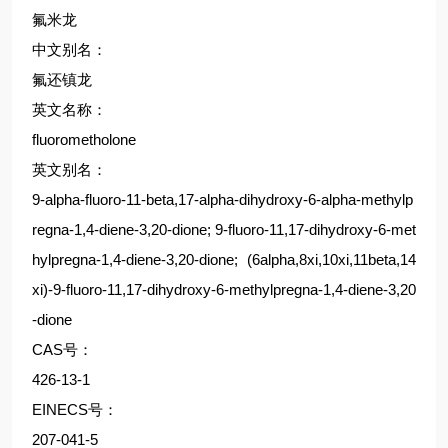
氟米龙
中文别名：
氟还镇龙
英文名称：
fluorometholone
英文别名：
9-alpha-fluoro-11-beta,17-alpha-dihydroxy-6-alpha-methylp
regna-1,4-diene-3,20-dione; 9-fluoro-11,17-dihydroxy-6-met
hylpregna-1,4-diene-3,20-dione; (6alpha,8xi,10xi,11beta,14
xi)-9-fluoro-11,17-dihydroxy-6-methylpregna-1,4-diene-3,20
-dione
CAS号：
426-13-1
EINECS号：
207-041-5