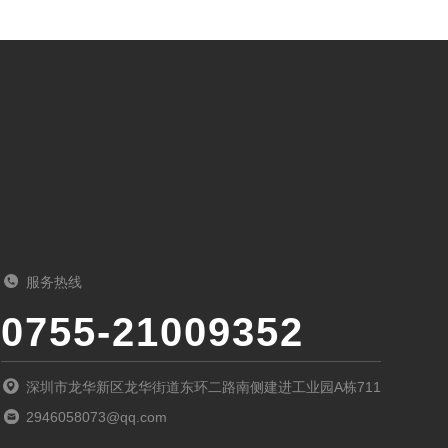
服务热线
0755-21009352
深圳市龙华新区龙华街道东环二路南侧建进工业园A栋711
2946058073@qq.com