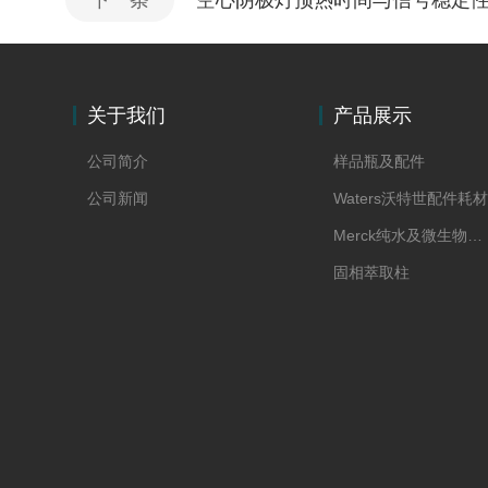
下一条
空心阴极灯预热时间与信号稳定
关于我们
产品展示
公司简介
样品瓶及配件
公司新闻
Waters沃特世配件耗材
Merck纯水及微生物耗材
固相萃取柱
Supelco色谱科配件耗材
移液器
化学试剂标准品
PerkinElmer配件耗材
Agilent安捷伦配件耗材