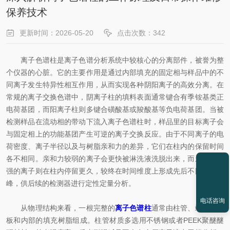
保养技术
更新时间：2026-05-20
点击次数：342
离子色谱柱是离子色谱分析系统中较核心的分离部件，被誉为整
个仪器的心脏。它的主要作用是通过内部填充的固定相与样品中的不
同离子发生特异性相互作用，从而实现各种阴阳离子的高效分离。在
常规的离子交换色谱中，阴离子柱的填料表面通常键合有季铵基类正
电荷基团，而阳离子柱则多键合磺酸基或羧酸基等负电荷基团。当被
检测样品在流动相的带动下流入离子色谱柱时，样品里的目标离子会
与固定相上的功能基团产生可逆的离子交换反应。由于不同离子的电
荷密度、离子半径以及与树脂亲和力的差异，它们在柱内的保留时间
各不相同。亲和力较弱的离子会更快被淋洗液洗脱出来，而亲和力较
强的离子则在柱内停留更久，较终在时间维度上形成先后不同的色谱
峰，供后续的检测器进行定性定量分析。
电话咨询
从物理结构来看，一根完整的
离子色谱柱
通常由柱管、端塞、筛
板和内部的填充树脂组成。柱管材质多选用不锈钢或者PEEK聚醚醚