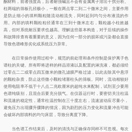
酮材料，前者强度高，后者耐强碱且不会有金属离子溶出干扰分析。
柱两端的筛板孔径极小，一般在两点零二到二十微米之间，主要作用
是防止细小的填料颗粒随流动相流失，同时起到均匀分布液流的作
用。内部的填料颗粒粒径通常在三到十微米左右，颗粒越小柱效越
高，但对系统耐压要求也越高。理解这些基本构造，对于后续的操作
和故障排查有着重要的意义，因为任何一部分的损坏或污染都会直接
导致色谱峰形劣化或系统压力异常。
在日常操作使用过程中，规范的前处理和条件控制是保护离子色
谱柱的关键。所有即将进样的样品溶液以及配置的淋洗液，都必须经
过零点二二或零点四五微米的微孔滤膜严格过滤，以此去除其中悬浮
的颗粒杂质，防止这些微小颗粒堵塞柱头的筛板。同时，流动相较好
使用电阻率不低于十八点二兆欧厘米的超纯水来配制，试剂至少要用
色谱纯级别，且混合后要充分脱气。在仪器运行时，要密切关注柱温
和流速的稳定性，通常柱温控制在三十度左右，流速波动应尽量小，
避免压力出现骤升骤降的情况，因为剧烈的压力变化和流量冲击可能
会破坏内部填料的均匀床层，导致分离度下降。
当色谱工作结束后，及时的清洗与正确保存同样不可忽视。每次