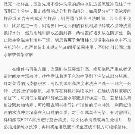
做完一批样品，应当先用不含淋洗液的超纯水以适当流速冲洗柱子十
五到三十分钟，带走残留的盐分和样品组分，如果是分析了高浓度的
样品或者含有机成分的样品，则需适当延长冲洗时间。若长期不使
用，比如超过一周，则需要用一定比例的有机相如甲醇或乙腈冲洗置
换掉水分，然后用纯甲醇或乙腈封存，两端盖好堵头放在阴凉处，防
止微生物滋生和填料干涸。切忌将
离子色谱柱
长期浸泡在纯水中不加
有机溶剂，也严禁超出其规定的pH耐受范围使用，否则会引起固定相
水解或骨架溶解。
在维修与再生方面，当遇到柱压突然升高、峰形拖尾严重或者保
留时间发生漂移时，往往意味着离子色谱柱受到了污染或部分堵塞。
针对普通的污染物积累，可以尝试用高浓度淋洗液冲洗三十到六十分
钟，洗脱强保留物质。如果存在有机污染物吸附，在确认填料兼容的
前提下，可用低浓度的甲醇或乙腈水溶液进行梯度冲洗。若是柱头筛
板被颗粒物堵塞，可按照说明书指导进行谨慎的反向冲洗，利用低流
速的水流冲走堵塞在入口处的杂质。对于金属离子污染，有时需用到
稀硝酸或EDTA溶液进行螯合清洗。每次化学清洗或再生处理后，都
必须用超纯水洗净，再用初始淋洗液平衡至基线平稳方可继续进样。