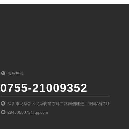
服务热线
0755-21009352
深圳市龙华新区龙华街道东环二路南侧建进工业园A栋711
2946058073@qq.com