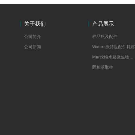
关于我们
产品展示
公司简介
样品瓶及配件
公司新闻
Waters沃特世配件耗材
Merck纯水及微生物耗材
固相萃取柱
Supelco色谱科配件耗材
移液器
化学试剂标准品
PerkinElmer配件耗材
Agilent安捷伦配件耗材
Thermo赛默飞配件耗材