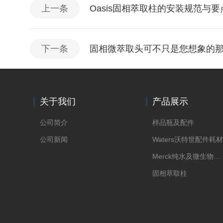
上一条
Oasis固相萃取柱的安装规范与
下一条
固相微萃取头可不只是您想象的
关于我们
产品展示
公司简介
样品瓶及配件
公司新闻
Waters沃特世配件耗材
Merck纯水及微生物耗材
固相萃取柱
Supelco色谱科配件耗材
移液器