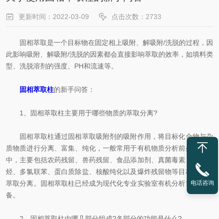
更新时间：2022-03-09
点击次数：2733
固相萃取是一个目标物在固定相上吸附、解吸附/洗脱的过程，因
此影响吸附、解吸附/洗脱的因素都会直接影响萃取的效率，如填料类
型、洗脱溶剂的强度、PH和流速等。
固相萃取柱
的新手问答：
1、固相萃取柱主要用于哪些物质的萃取分离?
固相萃取柱通过固相萃取吸附剂的吸附作用，将目标化合物与杂
质物质进行分离、富集、纯化，一般常用于有机物质分析前处理过程
中，主要包括农药残留、兽药残留、食品添加剂、真菌毒素、多环芳
烃、多氯联苯、蛋白质除盐、核酸纯化以及爆炸残留物等目标化合物
萃取分离。固相萃取柱已经成为现代化专业实验室有机分析前处理设
电话咨询
备。
2、固相萃取柱由哪几部分组成?各部分的功能是什么?