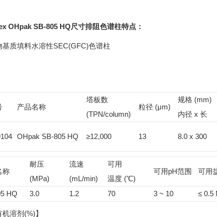
ex OHpak SB-805 HQ尺寸排阻色谱柱
特点：
基质填料水溶性SEC(GFC)色谱柱
塔板数
规格 (mm)
号
产品名称
粒径 (μm)
(TPN/column)
内径 x 长
9104
OHpak SB-805 HQ
≥12,000
13
8.0 x 300
耐压
流速
可用
名称
可用pH范围
可用
(MPa)
(mL/min)
温度 (℃)
05 HQ
3.0
1.2
70
3 ~ 10
≤ 0.5
机溶剂(%)】