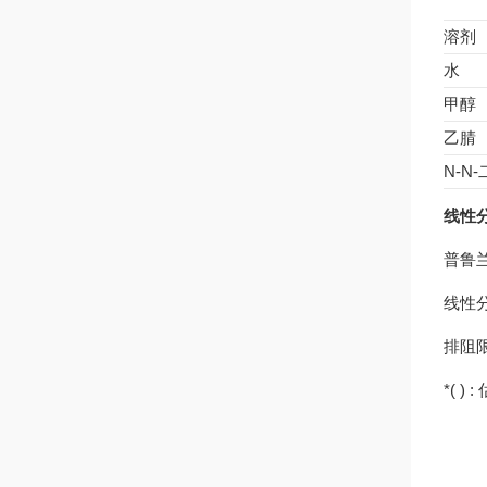
溶剂
水
甲醇
乙腈
N-N
线性
普鲁兰
线性分析
排阻限
*( ) 