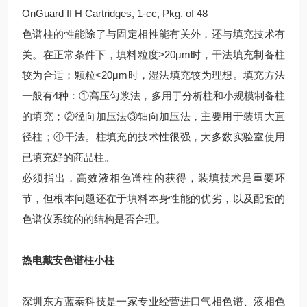
OnGuard II H Cartridges, 1-cc, Pkg. of 48
色谱柱的性能除了与固定相性能有关外，还与填充技术有
关。在正常条件下，填料粒度>20μm时，干法填充制备柱
较为合适；颗粒<20μm时，湿法填充较为理想。填充方法
一般有4种：①高压匀浆法，多用于分析柱和小规模制备柱
的填充；②径向加压法③轴向加压法，主要用于装填大直
径柱；④干法。柱填充的技术性很强，大多数实验室使用
已填充好的商品柱。
必须指出，高效液相色谱柱的获得，装填技术是重要环
节，但根本问题还在于填料本身性能的优劣，以及配套的
色谱仪系统的的结构是否合理。
热电戴安色谱柱小柱
深圳东方蓝泰科技是一家专业经营进口气相色谱、液相色